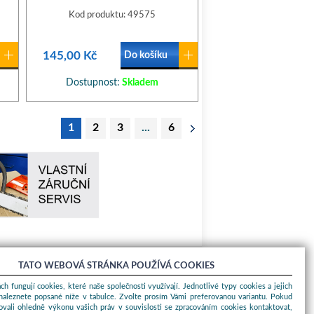
Kod produktu: 49575
145,00 Kč
Do košíku
Dostupnost:
Skladem
1
2
3
...
6
TATO WEBOVÁ STRÁNKA POUŽÍVÁ COOKIES
O nákupu
ch fungují cookies, které naše společnosti využívají. Jednotlivé typy cookies a jejich
naleznete popsané níže v tabulce. Zvolte prosím Vámi preferovanou variantu. Pokud
Obchodní podmínky
ovali ohledně výkonu vašich práv v souvislosti se zpracováním cookies kontaktovat,
O nás