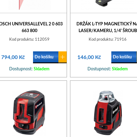
OSCH UNIVERSALLEVEL 2 0 603
DRŽÁK L-TYP MAGNETICKÝ N
663 800
LASER/KAMERU, 1/4' ŠROUB
Kod produktu: 112059
Kod produktu: 71916
 794,00 Kč
146,00 Kč
Do košíku
Do košíku
Dostupnost:
Skladem
Dostupnost:
Skladem