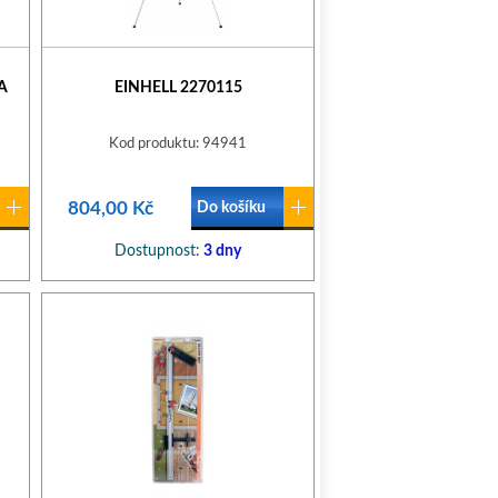
A
EINHELL 2270115
Kod produktu: 94941
804,00 Kč
Do košíku
Dostupnost:
3 dny