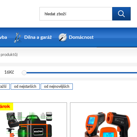
vba
Dílna a garáž
Domácnost
 produktů)
16
Kč
ažší
od nejstarších
od nejnovějších