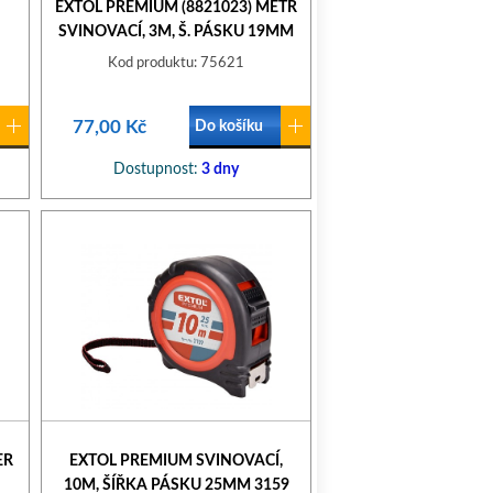
EXTOL PREMIUM (8821023) METR
SVINOVACÍ, 3M, Š. PÁSKU 19MM
Kod produktu: 75621
77,00 Kč
Do košíku
Dostupnost:
3 dny
ER
EXTOL PREMIUM SVINOVACÍ,
10M, ŠÍŘKA PÁSKU 25MM 3159