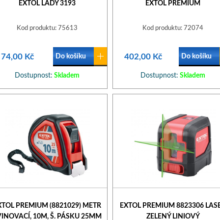
EXTOL LADY 3193
EXTOL PREMIUM
Kod produktu: 75613
Kod produktu: 72074
74,00 Kč
402,00 Kč
Do košíku
Do košíku
Dostupnost:
Skladem
Dostupnost:
Skladem
XTOL PREMIUM (8821029) METR
EXTOL PREMIUM 8823306 LAS
VINOVACÍ, 10M, Š. PÁSKU 25MM
ZELENÝ LINIOVÝ