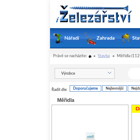
Nářadí
Zahrada
Sta
Právě se nacházíte:
Stavba
Měřidla
(112
Výrobce
Doporučujeme
Nejlevnější
Nejdr
Řadit dle:
Měřidla