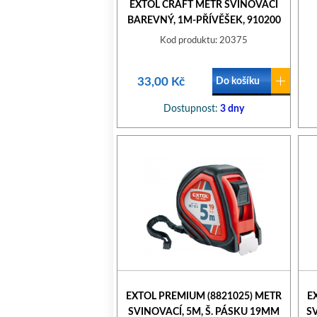
EXTOL CRAFT METR SVINOVACÍ
BAREVNÝ, 1M-PŘÍVĚŠEK, 910200
Kod produktu: 20375
33,00 Kč
Do košíku
Dostupnost:
3 dny
EXTOL PREMIUM (8821025) METR
E
SVINOVACÍ, 5M, Š. PÁSKU 19MM
S