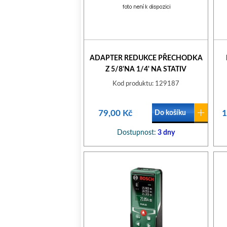
ADAPTER REDUKCE PŘECHODKA
Z 5/8'NA 1/4' NA STATIV
PROCRAFT ADAPTER FOR LASER
Kod produktu: 129187
LEVEL 5/8' NA 1/4 '
79,00 Kč
1
Do košíku
Dostupnost:
3 dny