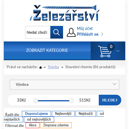
Můj účet
Přihlásit se
0
ZOBRAZIT KATEGORIE
Právě se nacházíte:
Stavba
Stavební chemie
(86 produktů)
Výrobce
HLEDEJ
33
Kč
515
Kč
Doporučujeme
Nejlevnější
Nejdražší
od
Řadit dle:
nejstarších
od nejnovějších
Akce
Doprava zdarma
Filtrovat dle: