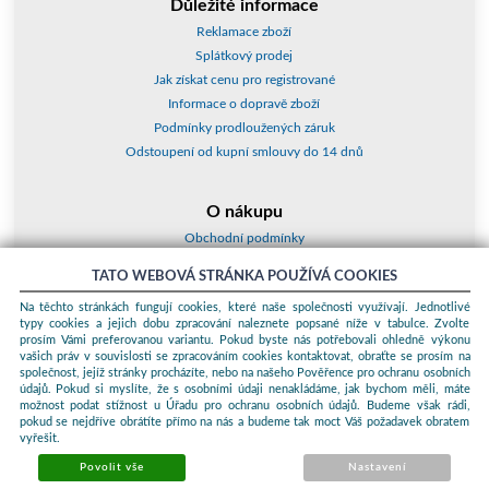
Důležité informace
Reklamace zboží
Splátkový prodej
Jak získat cenu pro registrované
Informace o dopravě zboží
Podmínky prodloužených záruk
Odstoupení od kupní smlouvy do 14 dnů
O nákupu
Obchodní podmínky
O nás
TATO WEBOVÁ STRÁNKA POUŽÍVÁ COOKIES
Jak nakupovat
Na těchto stránkách fungují cookies, které naše společnosti využívají. Jednotlivé
Kontakty a adresy
typy cookies a jejich dobu zpracování naleznete popsané níže v tabulce. Zvolte
Essox splátky
prosím Vámi preferovanou variantu. Pokud byste nás potřebovali ohledně výkonu
vašich práv v souvislosti se zpracováním cookies kontaktovat, obraťte se prosím na
společnost, jejíž stránky procházíte, nebo na našeho Pověřence pro ochranu osobních
Podle zákona o evidenci tržeb je prodávající povinen vystavit kupujícímu
údajů. Pokud si myslíte, že s osobními údaji nenakládáme, jak bychom měli, máte
účtenku. Zároveň je povinen zaevidovat přijatou tržbu u správce daně
možnost podat stížnost u Úřadu pro ochranu osobních údajů. Budeme však rádi,
online; v případě technického výpadku pak nejpozději do 48 hodin.
pokud se nejdříve obrátíte přímo na nás a budeme tak moct Váš požadavek obratem
vyřešit.
© 2026 ProKauf Komplex s.r.o. Všechna práva vyhrazena.
Sunlight
systems
-
pronájem e-shopů
Povolit vše
Nastavení