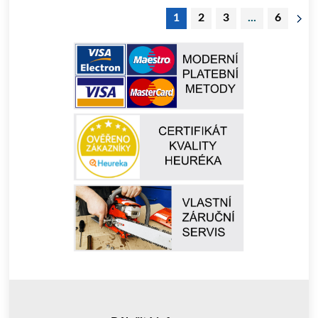
1
2
3
...
6