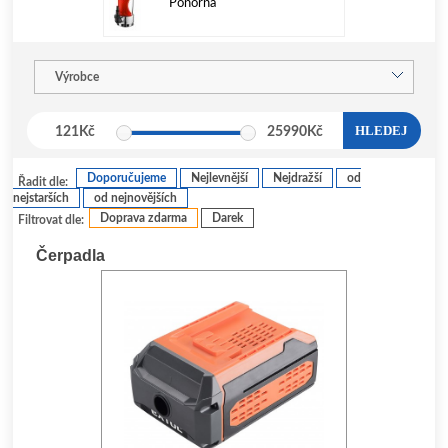
Ponorná
Výrobce
HLEDEJ
121
Kč
25990
Kč
Doporučujeme
Nejlevnější
Nejdražší
od
Řadit dle:
nejstarších
od nejnovějších
Doprava zdarma
Darek
Filtrovat dle:
Čerpadla