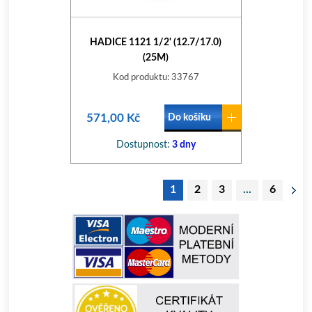
HADICE 1121 1/2' (12.7/17.0)
(25M)
Kod produktu: 33767
571,00 Kč
Do košíku
Dostupnost:
3 dny
1
2
3
...
6