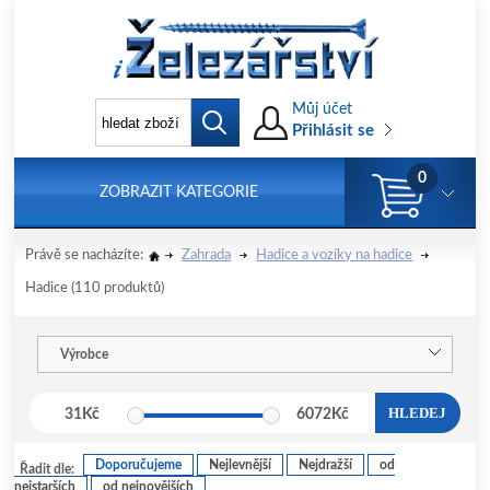
Můj účet
Přihlásit se
0
ZOBRAZIT KATEGORIE
Právě se nacházíte:
Zahrada
Hadice a vozíky na hadice
Hadice
(110 produktů)
Výrobce
HLEDEJ
31
Kč
6072
Kč
Doporučujeme
Nejlevnější
Nejdražší
od
Řadit dle:
nejstarších
od nejnovějších