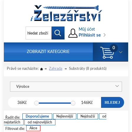
Můj účet
Přihlásit se
0
ZOBRAZIT KATEGORIE
Právě se nacházíte:
Zahrada
Substráty
(8 produktů)
Výrobce
HLEDEJ
36
Kč
146
Kč
Doporučujeme
Nejlevnější
Nejdražší
od
Řadit dle:
nejstarších
od nejnovějších
Akce
Filtrovat dle: