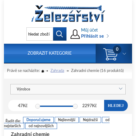
Můj účet
Přihlásit se
0
ZOBRAZIT KATEGORIE
Právě se nacházíte:
Zahrada
Zahradní chemie
(16 produktů)
Výrobce
HLEDEJ
47
Kč
2297
Kč
Doporučujeme
Nejlevnější
Nejdražší
od
Řadit dle:
nejstarších
od nejnovějších
Zahradní chemie