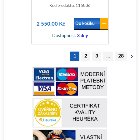
NABÍJEČKY) PTA40
Kod produktu: 115036
2 550,00 Kč
Do košíku
Dostupnost:
3 dny
1
2
3
...
28