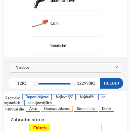
Akumulátorové
Ruční
Robotické
Výrobce
HLEDEJ
12
Kč
122990
Kč
Doporučujeme
Nejlevnější
Nejdražší
od
Řadit dle:
nejstarších
od nejnovějších
Akce
Doprava zdarma
Sezonni tip
Darek
Filtrovat dle:
Zahradni stroje