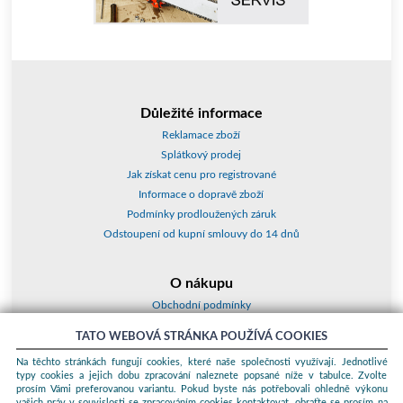
Důležité informace
Reklamace zboží
Splátkový prodej
Jak získat cenu pro registrované
Informace o dopravě zboží
Podmínky prodloužených záruk
Odstoupení od kupní smlouvy do 14 dnů
O nákupu
Obchodní podmínky
O nás
TATO WEBOVÁ STRÁNKA POUŽÍVÁ COOKIES
Jak nakupovat
Na těchto stránkách fungují cookies, které naše společnosti využívají. Jednotlivé
Kontakty a adresy
typy cookies a jejich dobu zpracování naleznete popsané níže v tabulce. Zvolte
Essox splátky
prosím Vámi preferovanou variantu. Pokud byste nás potřebovali ohledně výkonu
vašich práv v souvislosti se zpracováním cookies kontaktovat, obraťte se prosím na