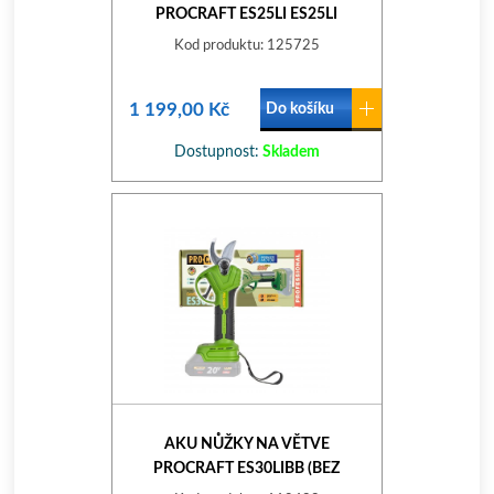
PROCRAFT ES25LI ES25LI
Kod produktu: 125725
1 199,00 Kč
Do košíku
Dostupnost:
Skladem
AKU NŮŽKY NA VĚTVE
PROCRAFT ES30LIBB (BEZ
BATERIE A NABÍJEČKY) ES30LIBB