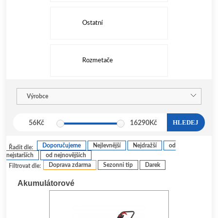
Ostatní
Rozmetače
Výrobce
HLEDEJ
56
Kč
16290
Kč
Doporučujeme
Nejlevnější
Nejdražší
od
Řadit dle:
nejstarších
od nejnovějších
Doprava zdarma
Sezonni tip
Darek
Filtrovat dle:
Akumulátorové