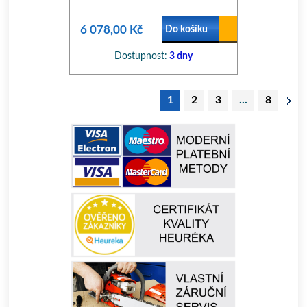
6 078,00 Kč
Do košíku
Dostupnost:
3 dny
1
2
3
...
8