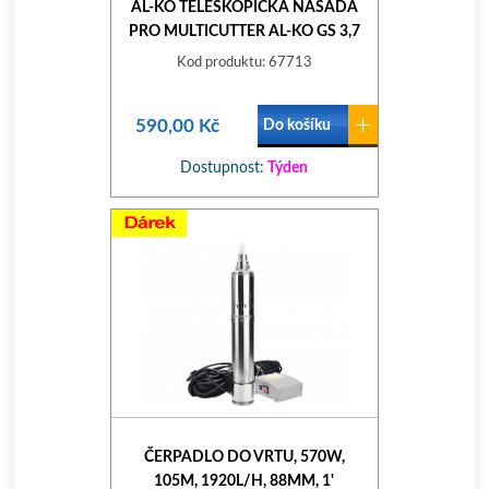
AL-KO TELESKOPICKÁ NÁSADA
PRO MULTICUTTER AL-KO GS 3,7
LI
Kod produktu: 67713
590,00 Kč
Do košíku
Dostupnost:
Týden
ČERPADLO DO VRTU, 570W,
105M, 1920L/H, 88MM, 1'