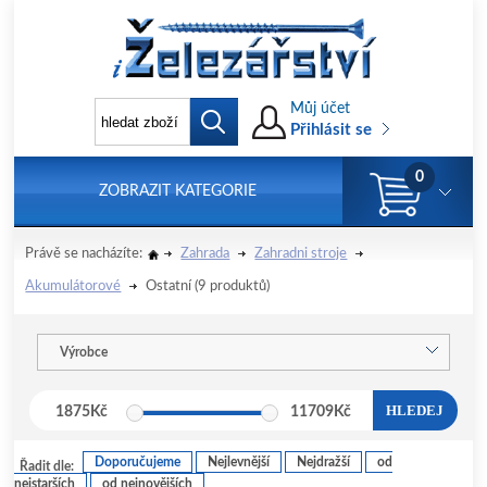
Můj účet
Přihlásit se
0
ZOBRAZIT KATEGORIE
Právě se nacházíte:
Zahrada
Zahradni stroje
Akumulátorové
Ostatní
(9 produktů)
Výrobce
HLEDEJ
1875
Kč
11709
Kč
Doporučujeme
Nejlevnější
Nejdražší
od
Řadit dle:
nejstarších
od nejnovějších