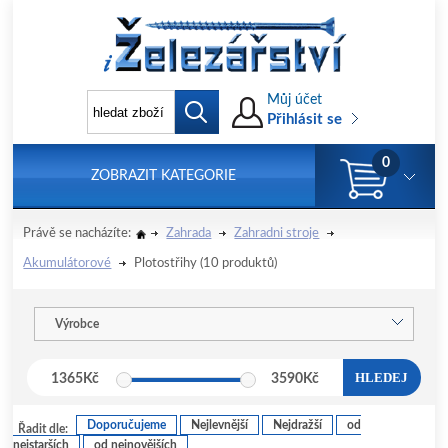
Můj účet
Přihlásit se
0
ZOBRAZIT KATEGORIE
Právě se nacházíte:
Zahrada
Zahradni stroje
Akumulátorové
Plotostřihy
(10 produktů)
Výrobce
HLEDEJ
1365
Kč
3590
Kč
Doporučujeme
Nejlevnější
Nejdražší
od
Řadit dle:
nejstarších
od nejnovějších