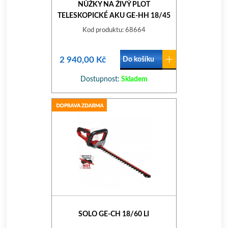
NŮŽKY NA ŽIVÝ PLOT
TELESKOPICKÉ AKU GE-HH 18/45
LI T-SOLO EINHELL EXPERT
Kod produktu: 68664
2 940,00 Kč
Do košíku
Dostupnost:
Skladem
SOLO GE-CH 18/60 LI