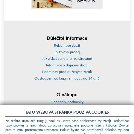
Důležité informace
Reklamace zboží
Splátkový prodej
Jak získat cenu pro registrované
Informace o dopravě zboží
Podmínky prodloužených záruk
Odstoupení od kupní smlouvy do 14 dnů
O nákupu
Obchodní podmínky
O nás
TATO WEBOVÁ STRÁNKA POUŽÍVÁ COOKIES
Jak nakupovat
Na těchto stránkách fungují cookies, které naše společnosti využívají. Jednotlivé
Kontakty a adresy
typy cookies a jejich dobu zpracování naleznete popsané níže v tabulce. Zvolte
Essox splátky
prosím Vámi preferovanou variantu. Pokud byste nás potřebovali ohledně výkonu