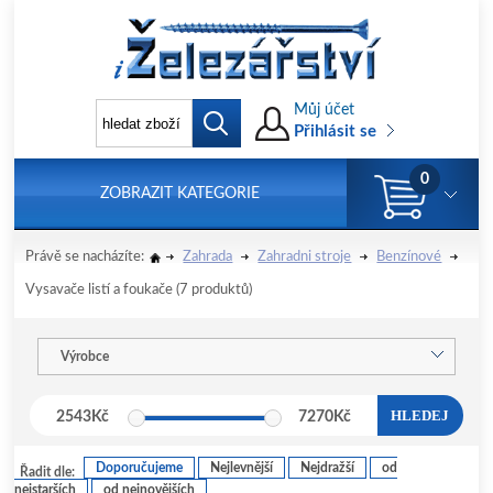
Můj účet
Přihlásit se
0
ZOBRAZIT KATEGORIE
Právě se nacházíte:
Zahrada
Zahradni stroje
Benzínové
Vysavače listí a foukače
(7 produktů)
Výrobce
HLEDEJ
2543
Kč
7270
Kč
Doporučujeme
Nejlevnější
Nejdražší
od
Řadit dle:
nejstarších
od nejnovějších