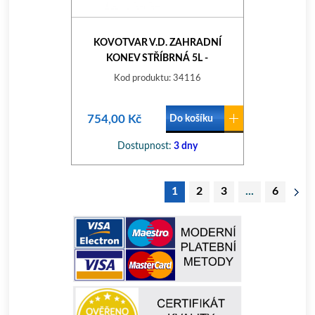
KOVOTVAR V.D. ZAHRADNÍ
KONEV STŘÍBRNÁ 5L -
POZINKOVANÁ
Kod produktu: 34116
754,00 Kč
Do košíku
Dostupnost:
3 dny
1
2
3
...
6