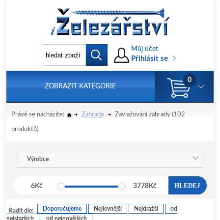
Můj účet
Přihlásit se
0
ZOBRAZIT KATEGORIE
Právě se nacházíte:
Zahrada
Zavlažování zahrady
(102
produktů)
Výrobce
HLEDEJ
6
Kč
3778
Kč
Doporučujeme
Nejlevnější
Nejdražší
od
Řadit dle:
nejstarších
od nejnovějších