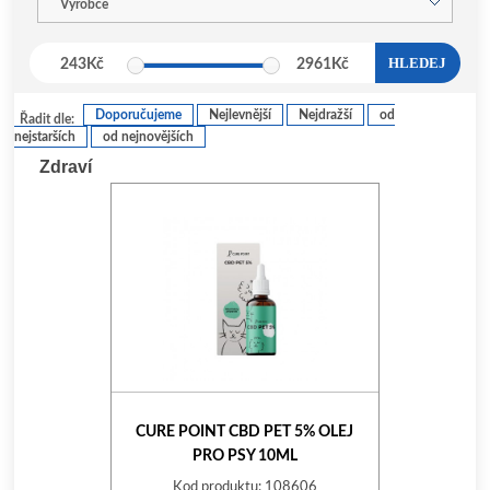
Výrobce
HLEDEJ
243
Kč
2961
Kč
Doporučujeme
Nejlevnější
Nejdražší
od
Řadit dle:
nejstarších
od nejnovějších
Zdraví
CURE POINT CBD PET 5% OLEJ
PRO PSY 10ML
Kod produktu: 108606