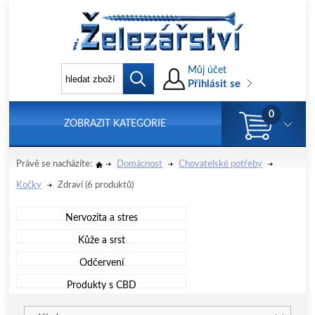
Můj účet
Přihlásit se
0
ZOBRAZIT KATEGORIE
Právě se nacházíte:
Domácnost
Chovatelské potřeby
Kočky
Zdraví
(6 produktů)
Nervozita a stres
Kůže a srst
Odčervení
Produkty s CBD