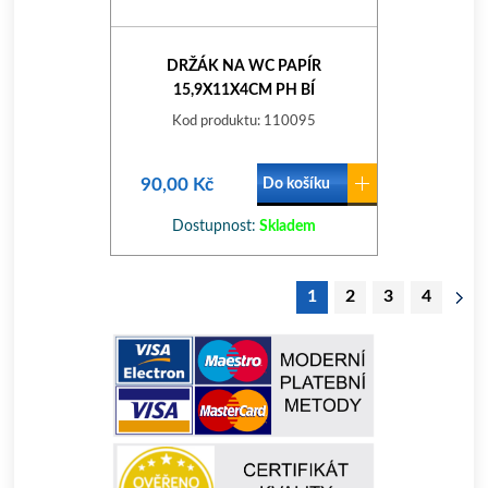
DRŽÁK NA WC PAPÍR
15,9X11X4CM PH BÍ
Kod produktu: 110095
90,00 Kč
Do košíku
Dostupnost:
Skladem
1
2
3
4