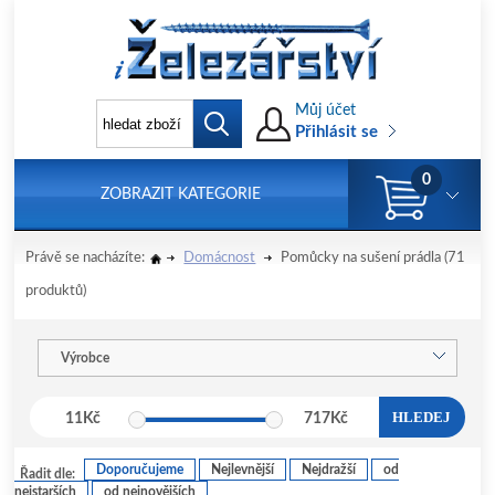
Můj účet
Přihlásit se
0
ZOBRAZIT KATEGORIE
Právě se nacházíte:
Domácnost
Pomůcky na sušení prádla
(71
produktů)
Výrobce
HLEDEJ
11
Kč
717
Kč
Doporučujeme
Nejlevnější
Nejdražší
od
Řadit dle:
nejstarších
od nejnovějších