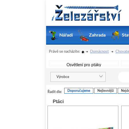
Nářadí
Zahrada
Sta
Právě se nacházíte:
Domácnost
Chovate
Osvětlení pro ptáky
Výrobce
Doporučujeme
Nejlevnější
Nejdr
Řadit dle:
Ptáci