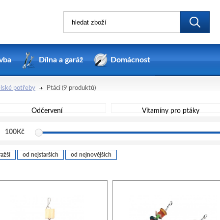
vba
Dílna a garáž
Domácnost
lské potřeby
Ptáci
(9 produktů)
Odčervení
Vitamíny pro ptáky
100
Kč
ažší
od nejstarších
od nejnovějších