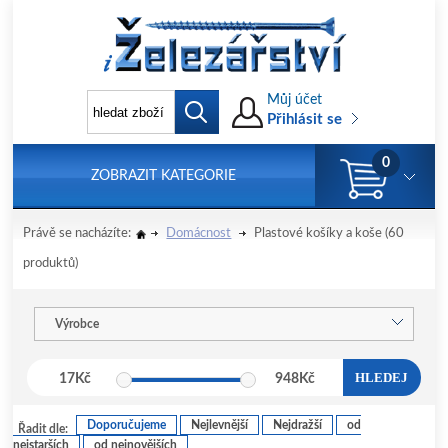
Můj účet
Přihlásit se
0
ZOBRAZIT KATEGORIE
Právě se nacházíte:
Domácnost
Plastové košíky a koše
(60
produktů)
Výrobce
HLEDEJ
17
Kč
948
Kč
Doporučujeme
Nejlevnější
Nejdražší
od
Řadit dle:
nejstarších
od nejnovějších