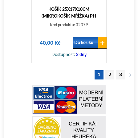
KOŠÍK 25X17X10CM
(MIKROKOŠÍK MŘÍŽKA) PH
Kod produktu: 32379
40,00 Kč
Do košíku
Dostupnost:
3 dny
1
2
3