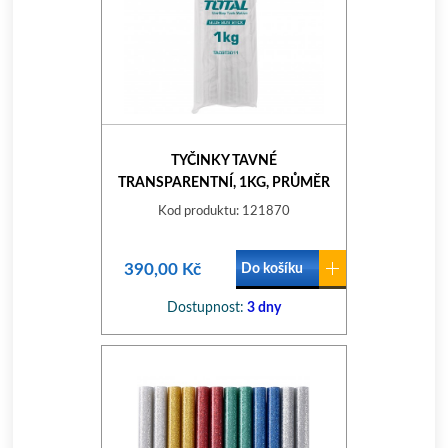
TYČINKY TAVNÉ
TRANSPARENTNÍ, 1KG, PRŮMĚR
11,2MM, DÉLKA 30CM
Kod produktu: 121870
390,00 Kč
Do košíku
Dostupnost:
3 dny