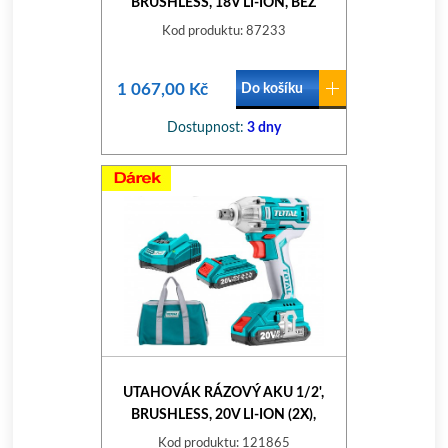
BRUSHLESS, 18V LI-ION, BEZ
BATERIÍ A NABÍJEČKY
Kod produktu: 87233
1 067,00 Kč
Do košíku
Dostupnost:
3 dny
UTAHOVÁK RÁZOVÝ AKU 1/2',
BRUSHLESS, 20V LI-ION (2X),
2000MAH, INDUSTRIAL
Kod produktu: 121865