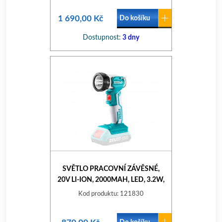
1 690,00 Kč
Do košíku
Dostupnost:
3 dny
SVĚTLO PRACOVNÍ ZÁVĚSNÉ,
20V LI-ION, 2000MAH, LED, 3.2W,
BEZ BATERIE A NABÍJEČKY
Kod produktu: 121830