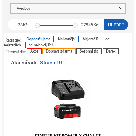
Výrobce
HLEDEJ
28
Kč
27945
Kč
Doporučujeme
Nejlevnější
Nejdražší
od
Řadit dle:
nejstarších
od nejnovějších
Akce
Doprava zdarma
Sezonni tip
Darek
Filtrovat dle:
Aku nářadí
- Strana 19