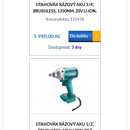
UTAHOVÁK RÁZOVÝ AKU 3/4',
BRUSHLESS, 1350NM, 20V LI-ION,
INDUSTRIAL, BEZ BATERIE A
Kod produktu: 125438
NABÍJEČKY
5 990,00 Kč
Do košíku
Dostupnost:
3 dny
UTAHOVÁK RÁZOVÝ AKU 1/2',