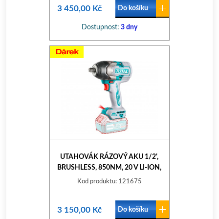
3 450,00 Kč
Do košíku
Dostupnost:
3 dny
UTAHOVÁK RÁZOVÝ AKU 1/2',
BRUSHLESS, 850NM, 20 V LI-ION,
BEZ BATERIE A NABÍJEČKY,
Kod produktu: 121675
INDUSTRIAL
3 150,00 Kč
Do košíku