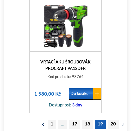
VRTACÍ AKU ŠROUBOVÁK
PROCRAFT PA12DFR
Kod produktu: 98764
1 580,00 Kč
Do košíku
Dostupnost:
3 dny
1
...
17
18
19
20