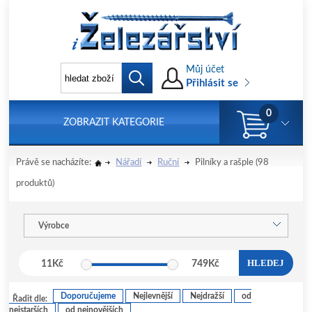
Můj účet
Přihlásit se
0
ZOBRAZIT KATEGORIE
Právě se nacházíte:
Nářadí
Ruční
Pilníky a rašple
(98
produktů)
Výrobce
HLEDEJ
11
Kč
749
Kč
Doporučujeme
Nejlevnější
Nejdražší
od
Řadit dle:
nejstarších
od nejnovějších