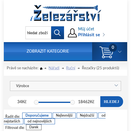
Můj účet
Přihlásit se
0
ZOBRAZIT KATEGORIE
Právě se nacházíte:
Nářadí
Ruční
Řezačky
(25 produktů)
Výrobce
HLEDEJ
34
Kč
18462
Kč
Doporučujeme
Nejlevnější
Nejdražší
od
Řadit dle:
nejstarších
od nejnovějších
Darek
Filtrovat dle: