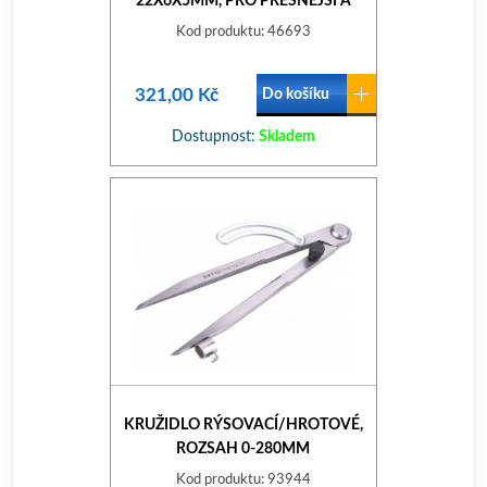
22X6X5MM, PRO PŘESNĚJŠÍ A
SNADNĚJŠÍ ŘEZÁNÍ, EXTOL
Kod produktu: 46693
PREMIUM
321,00 Kč
Do košíku
Dostupnost:
Skladem
KRUŽIDLO RÝSOVACÍ/HROTOVÉ,
ROZSAH 0-280MM
Kod produktu: 93944