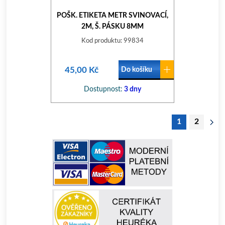
POŠK. ETIKETA METR SVINOVACÍ,
2M, Š. PÁSKU 8MM
Kod produktu: 99834
45,00 Kč
Do košíku
Dostupnost:
3 dny
1
2