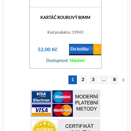
KARTÁČ ROUROVÝ 80MM
Kod produktu: 19043
52,00 Kč
Do košíku
Dostupnost:
Skladem
1
2
3
...
8