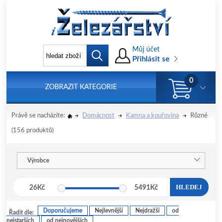
Můj účet
Přihlásit se
0
ZOBRAZIT KATEGORIE
Právě se nacházíte:
Domácnost
Kamna a kouřovina
Různé
(156 produktů)
Výrobce
HLEDEJ
26
Kč
5491
Kč
Doporučujeme
Nejlevnější
Nejdražší
od
Řadit dle:
nejstarších
od nejnovějších