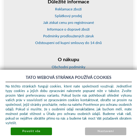
Důležité informace
Reklamace zboží
Splátkový prodej
Jak získat cenu pro registrované
Informace o dopravě zboží
Podmínky prodloužených záruk
Odstoupení od kupní smlouvy do 14 dnů
O nákupu
Obchodní podmínky
O nás
TATO WEBOVÁ STRÁNKA POUŽÍVÁ COOKIES
Jak nakupovat
Na těchto stránkách fungují cookies, které naše společnosti využívají. Jednotlivé
Kontakty a adresy
typy cookies a jejich dobu zpracování naleznete popsané níže v tabulce. Zvolte
Essox splátky
prosím Vámi preferovanou variantu. Pokud byste nás potřebovali ohledně výkonu
vašich práv v souvislosti se zpracováním cookies kontaktovat, obraťte se prosím na
společnost, jejíž stránky procházíte, nebo na našeho Pověřence pro ochranu osobních
Podle zákona o evidenci tržeb je prodávající povinen vystavit kupujícímu
údajů. Pokud si myslíte, že s osobními údaji nenakládáme, jak bychom měli, máte
účtenku. Zároveň je povinen zaevidovat přijatou tržbu u správce daně
možnost podat stížnost u Úřadu pro ochranu osobních údajů. Budeme však rádi,
online; v případě technického výpadku pak nejpozději do 48 hodin.
pokud se nejdříve obrátíte přímo na nás a budeme tak moct Váš požadavek obratem
vyřešit.
© 2026 ProKauf Komplex s.r.o. Všechna práva vyhrazena.
Sunlight
systems
-
pronájem e-shopů
Povolit vše
Nastavení