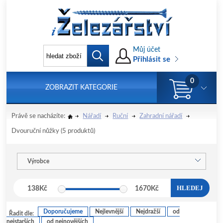
Můj účet
Přihlásit se
0
ZOBRAZIT KATEGORIE
Právě se nacházíte:
Nářadí
Ruční
Zahradní nářadí
Dvouruční nůžky
(5 produktů)
Výrobce
HLEDEJ
138
Kč
1670
Kč
Doporučujeme
Nejlevnější
Nejdražší
od
Řadit dle:
nejstarších
od nejnovějších