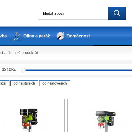
vba
Dílna a garáž
Domácnost
í zařízení
(4 produktů)
3310
Kč
ažší
od nejstarších
od nejnovějších