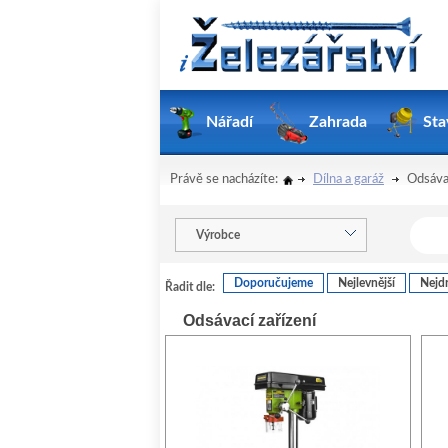
Nářadí
Zahrada
Sta
Právě se nacházíte:
Dílna a garáž
Odsávac
Výrobce
Doporučujeme
Nejlevnější
Nejdr
Řadit dle:
Odsávací zařízení