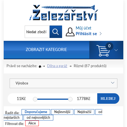
Můj účet
Přihlásit se
0
ZOBRAZIT KATEGORIE
Právě se nacházíte:
Dílna a garáž
Různé
(87 produktů)
Výrobce
HLEDEJ
11
Kč
1778
Kč
Doporučujeme
Nejlevnější
Nejdražší
od
Řadit dle:
nejstarších
od nejnovějších
Akce
Filtrovat dle: