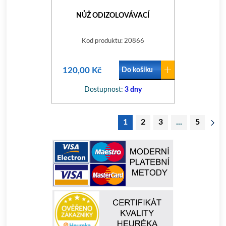
NŮŽ ODIZOLOVÁVACÍ
Kod produktu: 20866
120,00 Kč
Do košíku
Dostupnost:
3 dny
1
2
3
...
5