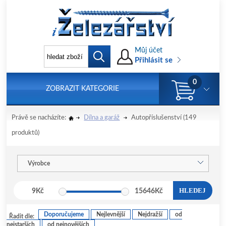
Můj účet
Přihlásit se
0
ZOBRAZIT KATEGORIE
Právě se nacházíte:
Dílna a garáž
Autopříslušenství
(149
produktů)
Výrobce
HLEDEJ
9
Kč
15646
Kč
Doporučujeme
Nejlevnější
Nejdražší
od
Řadit dle:
nejstarších
od nejnovějších