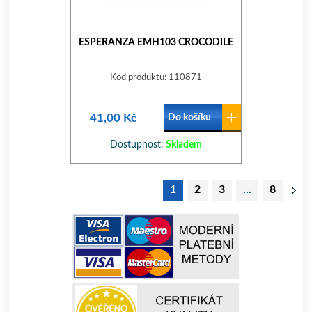
ESPERANZA EMH103 CROCODILE
Kod produktu: 110871
41,00 Kč
Do košíku
Dostupnost:
Skladem
1
2
3
...
8