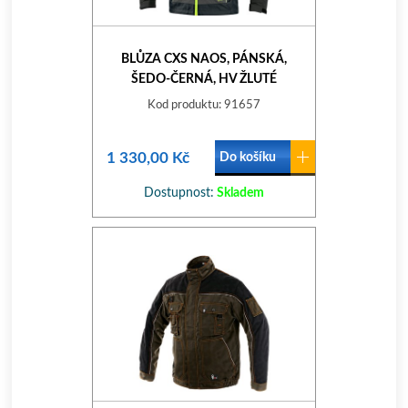
BLŮZA CXS NAOS, PÁNSKÁ,
ŠEDO-ČERNÁ, HV ŽLUTÉ
DOPLŇKY, ROZ. 50
Kod produktu: 91657
1 330,00 Kč
Do košíku
Dostupnost:
Skladem