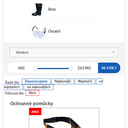
Boty
Ostatní
Výrobce
HLEDEJ
6
Kč
2614
Kč
Doporučujeme
Nejlevnější
Nejdražší
od
Řadit dle:
nejstarších
od nejnovějších
Akce
Filtrovat dle:
Ochranné pomůcky