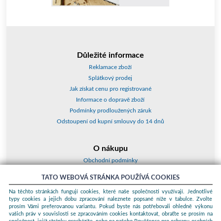
Důležité informace
Reklamace zboží
Splátkový prodej
Jak získat cenu pro registrované
Informace o dopravě zboží
Podmínky prodloužených záruk
Odstoupení od kupní smlouvy do 14 dnů
O nákupu
Obchodní podmínky
O nás
TATO WEBOVÁ STRÁNKA POUŽÍVÁ COOKIES
Jak nakupovat
Na těchto stránkách fungují cookies, které naše společnosti využívají. Jednotlivé
Kontakty a adresy
typy cookies a jejich dobu zpracování naleznete popsané níže v tabulce. Zvolte
Essox splátky
prosím Vámi preferovanou variantu. Pokud byste nás potřebovali ohledně výkonu
vašich práv v souvislosti se zpracováním cookies kontaktovat, obraťte se prosím na