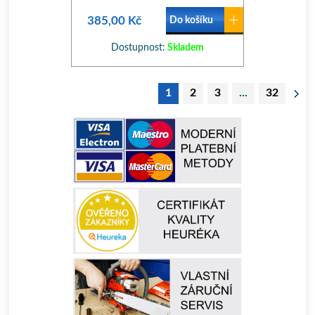
385,00 Kč
Do košíku
Dostupnost:
Skladem
1
2
3
...
32