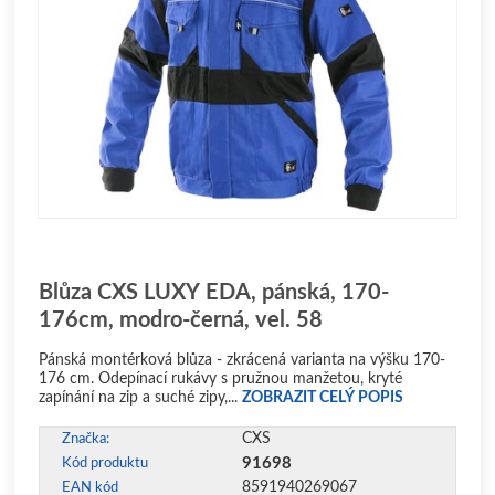
Blůza CXS LUXY EDA, pánská, 170-
176cm, modro-černá, vel. 58
Pánská montérková blůza - zkrácená varianta na výšku 170-
176 cm. Odepínací rukávy s pružnou manžetou, kryté
zapínání na zip a suché zipy,...
ZOBRAZIT CELÝ POPIS
CXS
Značka:
91698
Kód produktu
8591940269067
EAN kód