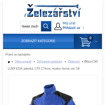
Můj účet
Přihlásit se
0
ZOBRAZIT KATEGORIE
Právě se nacházíte:
Dílna a garáž
Ochranné pomůcky
Oblečení
Blůza CXS
LUXY EDA, pánská, 170-176cm, modro-černá, vel. 58