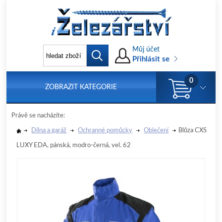
Můj účet
Přihlásit se
0
ZOBRAZIT KATEGORIE
Právě se nacházíte:
Dílna a garáž
Ochranné pomůcky
Oblečení
Blůza CXS
LUXY EDA, pánská, modro-černá, vel. 62