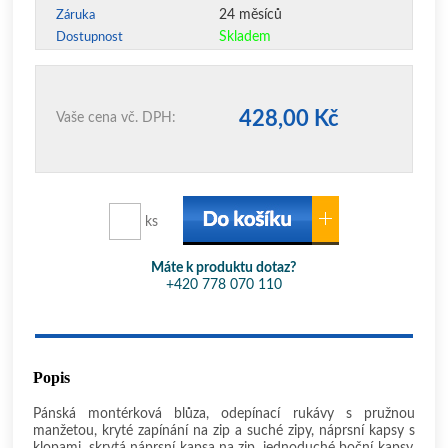
24 měsíců
Záruka
Skladem
Dostupnost
428,00 Kč
Vaše cena vč. DPH:
ks
Máte k produktu dotaz?
+420 778 070 110
Popis
Pánská montérková blůza, odepínací rukávy s pružnou
manžetou, kryté zapínání na zip a suché zipy, náprsní kapsy s
klopami, skrytá náprsní kapsa na zip, jednoduché boční kapsy,