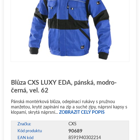
Blůza CXS LUXY EDA, pánská, modro-
černá, vel. 62
Pánská montérková blůza, odepínací rukávy s pružnou
manžetou, kryté zapínání na zip a suché zipy, náprsní kapsy s
klopami, skrytá náprsní...
ZOBRAZIT CELÝ POPIS
CXS
Značka:
90689
Kód produktu
8591940302214
EAN kód