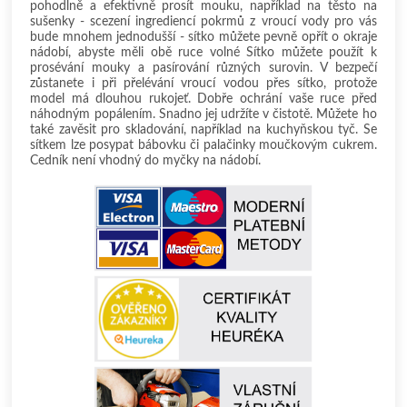
pohodlně a efektivně prosít mouku, například na těsto na
sušenky - scezení ingrediencí pokrmů z vroucí vody pro vás
bude mnohem jednodušší - sítko můžete pevně opřít o okraje
nádobí, abyste měli obě ruce volné Sítko můžete použít k
prosévání mouky a pasírování různých surovin. V bezpečí
zůstanete i při přelévání vroucí vodou přes sítko, protože
model má dlouhou rukojeť. Dobře ochrání vaše ruce před
náhodným popálením. Snadno jej udržíte v čistotě. Můžete ho
také zavěsit pro skladování, například na kuchyňskou tyč. Se
sítkem lze posypat bábovku či palačinky moučkovým cukrem.
Cedník není vhodný do myčky na nádobí.