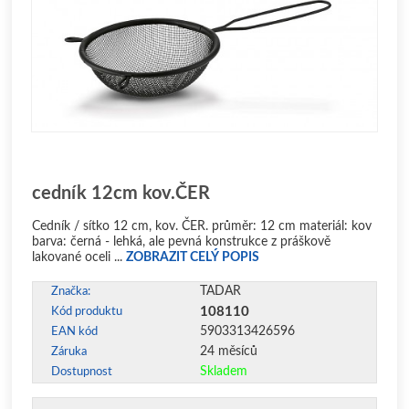
cedník 12cm kov.ČER
Cedník / sítko 12 cm, kov. ČER. průměr: 12 cm materiál: kov
barva: černá - lehká, ale pevná konstrukce z práškově
lakované oceli ...
ZOBRAZIT CELÝ POPIS
TADAR
Značka:
108110
Kód produktu
5903313426596
EAN kód
24 měsíců
Záruka
Skladem
Dostupnost