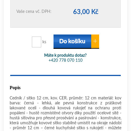
63,00 Kč
Vaše cena vč. DPH:
ks
Máte k produktu dotaz?
+420 778 070 110
Popis
Cedník / sítko 12 cm, kov. ČER. průměr: 12 cm materiál: kov
barva: černá - lehká, ale pevná konstrukce z práškově
lakované oceli - dlouhá kovová rukojeť na ochranu proti
popálení - hustě rozmístěné otvory díky použití ocelové sítě -
hustá síťovina pro přesné prosévání a pasírování - konstrukce,
která umožňuje kovové sítko stabilně umístit na okraje nádobí
- průměr 12 cm – černé kuchyňské sítko s rukojetí - můžete