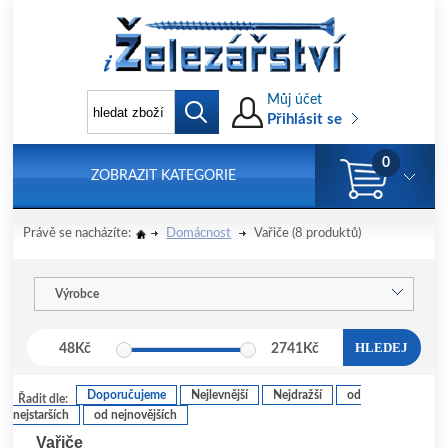
Můj účet
Přihlásit se
0
ZOBRAZIT KATEGORIE
Právě se nacházíte:
Domácnost
Vařiče
(8 produktů)
Výrobce
HLEDEJ
48
Kč
2741
Kč
Doporučujeme
Nejlevnější
Nejdražší
od
Řadit dle:
nejstarších
od nejnovějších
Vařiče