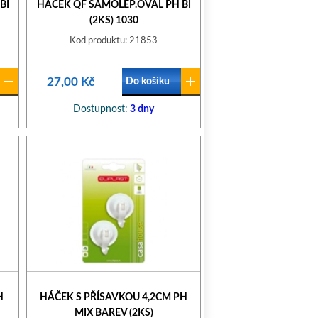
BÍ
HÁČEK QF SAMOLEP.OVÁL PH BÍ
(2KS) 1030
Kod produktu: 21853
27,00 Kč
Do košíku
Dostupnost:
3 dny
H
HÁČEK S PŘÍSAVKOU 4,2CM PH
MIX BAREV (2KS)