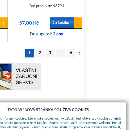
Kod produktu: 43791
57,00 Kč
Do košíku
Dostupnost:
3 dny
1
2
3
...
6
TATO WEBOVÁ STRÁNKA POUŽÍVÁ COOKIES
O nákupu
ch fungují cookies, které naše společnosti využívají. Jednotlivé typy cookies a jejich
naleznete popsané níže v tabulce. Zvolte prosím Vámi preferovanou variantu. Pokud
Obchodní podmínky
ovali ohledně výkonu vašich práv v souvislosti se zpracováním cookies kontaktovat,
O nás