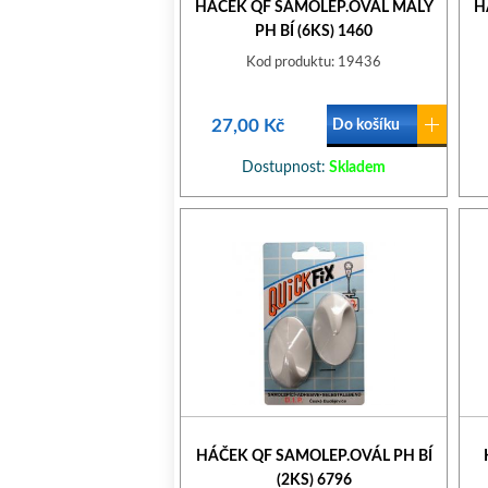
HÁČEK QF SAMOLEP.OVÁL MALÝ
H
PH BÍ (6KS) 1460
Kod produktu: 19436
27,00 Kč
Do košíku
Dostupnost:
Skladem
HÁČEK QF SAMOLEP.OVÁL PH BÍ
(2KS) 6796