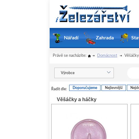
Nářadí
Zahrada
Sta
Právě se nacházíte:
Domácnost
Věšáčky
Výrobce
Doporučujeme
Nejlevnější
Nejdr
Řadit dle:
Věšáčky a háčky