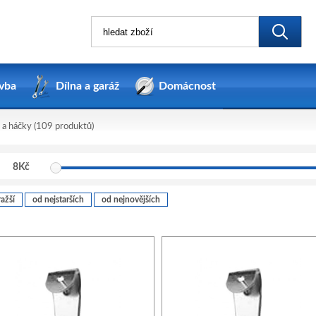
vba
Dílna a garáž
Domácnost
 a háčky
(109 produktů)
8
Kč
ažší
od nejstarších
od nejnovějších