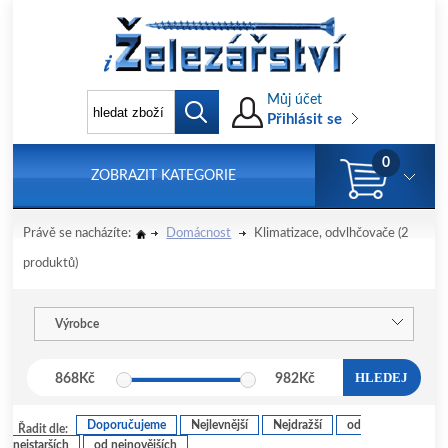
Můj účet
Přihlásit se
0
ZOBRAZIT KATEGORIE
Právě se nacházíte:
Domácnost
Klimatizace, odvlhčovače
(2
produktů)
Výrobce
HLEDEJ
868
Kč
982
Kč
Doporučujeme
Nejlevnější
Nejdražší
od
Řadit dle:
nejstarších
od nejnovějších