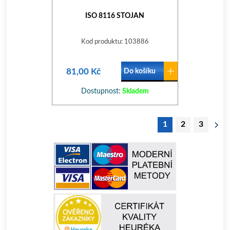
ISO 8116 STOJAN
Kod produktu: 103886
81,00 Kč
Do košíku
Dostupnost:
Skladem
1
2
3