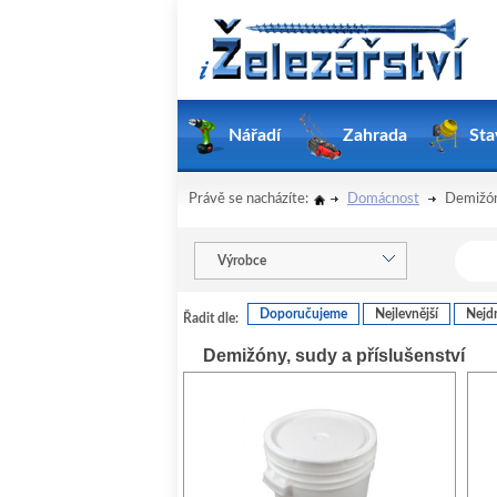
Nářadí
Zahrada
Sta
Právě se nacházíte:
Domácnost
Demižóny
Výrobce
Doporučujeme
Nejlevnější
Nejdr
Řadit dle:
Demižóny, sudy a příslušenství