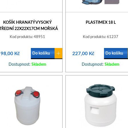
KOŠÍK HRANATÝ VYSOKÝ
PLASTIMEX 18 L
TŘEDNÍ 22X22X17CM MOŘSKÁ
TRÁVA
Kod produktu: 48951
Kod produktu: 61237
98,00 Kč
227,00 Kč
Do košíku
Do košíku
Dostupnost:
Skladem
Dostupnost:
Skladem