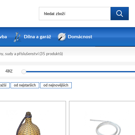
vba
Dílna a garáž
Domácnost
, sudy a příslušenství
(35 produktů)
4
Kč
ažší
od nejstarších
od nejnovějších