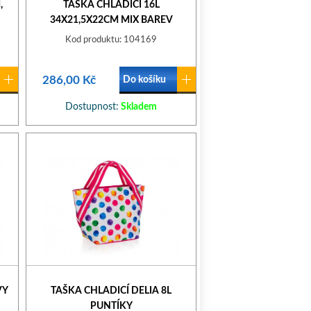
,
TAŠKA CHLADICÍ 16L
34X21,5X22CM MIX BAREV
Kod produktu: 104169
286,00 Kč
Do košíku
Dostupnost:
Skladem
VY
TAŠKA CHLADICÍ DELIA 8L
PUNTÍKY