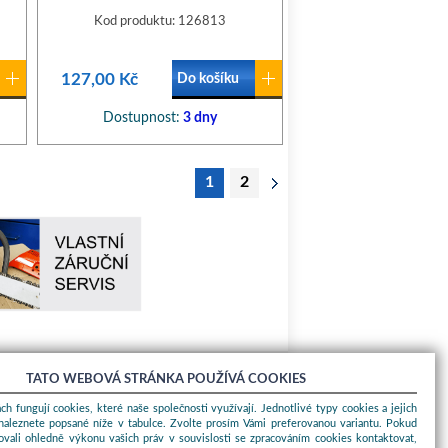
Kod produktu: 126813
127,00 Kč
Do košíku
Dostupnost:
3 dny
1
2
TATO WEBOVÁ STRÁNKA POUŽÍVÁ COOKIES
O nákupu
ch fungují cookies, které naše společnosti využívají. Jednotlivé typy cookies a jejich
naleznete popsané níže v tabulce. Zvolte prosím Vámi preferovanou variantu. Pokud
Obchodní podmínky
ovali ohledně výkonu vašich práv v souvislosti se zpracováním cookies kontaktovat,
O nás