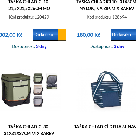
TAŠKA CHLADICÍ 10L
TAŠKA CHLADICÍ 10L 31X3CM
21,5X21,5X26CM MO
NYLON, NA ZIP, MIX BAREV
Kod produktu: 120429
Kod produktu: 128694
302,00 Kč
180,00 Kč
Do košíku
Do košíku
Dostupnost:
3 dny
Dostupnost:
3 dny
TAŠKA CHLADICÍ 30L
TAŠKA CHLADICÍ DELIA 8L NA
31X31X37CM MIX BAREV