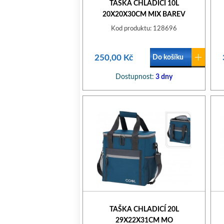
TAŠKA CHLADICÍ 10L
20X20X30CM MIX BAREV
Kod produktu: 128696
250,00 Kč
Do košíku
Dostupnost:
3 dny
TAŠKA CHLADICÍ 20L
29X22X31CM MO