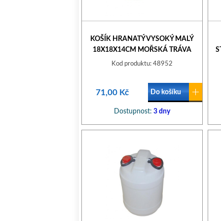
KOŠÍK HRANATÝ VYSOKÝ MALÝ
18X18X14CM MOŘSKÁ TRÁVA
S
Kod produktu: 48952
71,00 Kč
Do košíku
Dostupnost:
3 dny