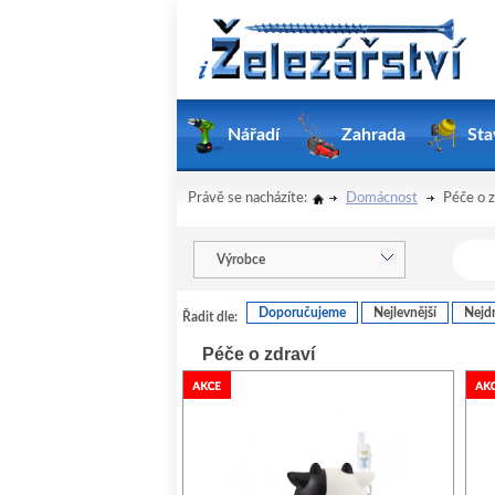
Nářadí
Zahrada
Sta
Právě se nacházíte:
Domácnost
Péče o z
Výrobce
Doporučujeme
Nejlevnější
Nejdr
Řadit dle:
Péče o zdraví