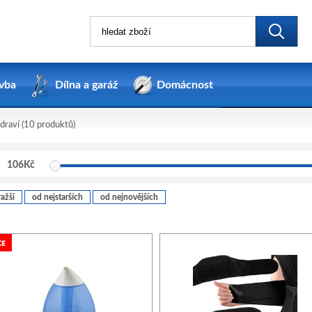
vba
Dílna a garáž
Domácnost
draví
(10 produktů)
106
Kč
ažší
od nejstarších
od nejnovějších