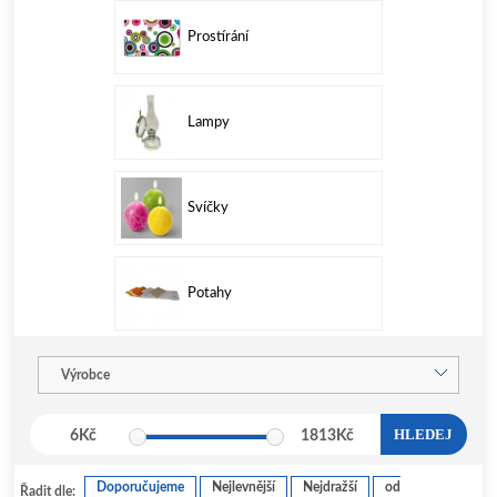
Prostírání
Lampy
Svíčky
Potahy
Výrobce
HLEDEJ
6
Kč
1813
Kč
Doporučujeme
Nejlevnější
Nejdražší
od
Řadit dle: