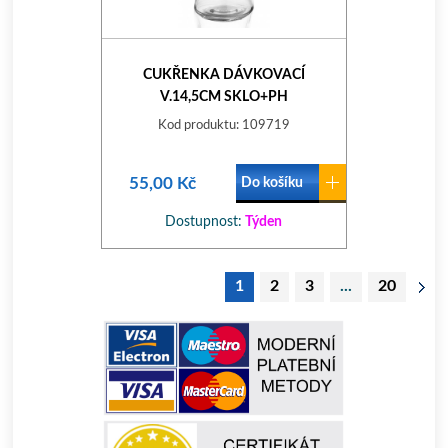
CUKŘENKA DÁVKOVACÍ
V.14,5CM SKLO+PH
Kod produktu: 109719
55,00 Kč
Do košíku
Dostupnost:
Týden
1
2
3
...
20