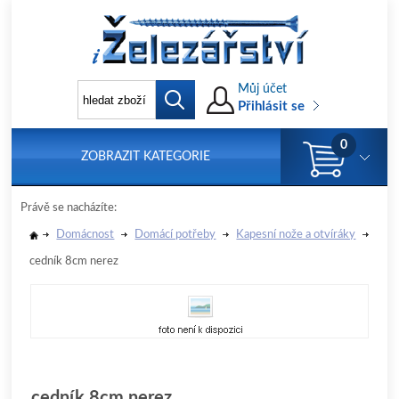
Můj účet
Přihlásit se
0
ZOBRAZIT KATEGORIE
Právě se nacházíte:
Domácnost
Domácí potřeby
Kapesní nože a otvíráky
cedník 8cm nerez
cedník 8cm nerez