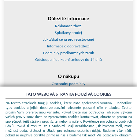
Důležité informace
Reklamace zboží
Splátkový prodej
Jak získat cenu pro registrované
Informace o dopravě zboží
Podmínky prodloužených záruk
Odstoupení od kupní smlouvy do 14 dnů
O nákupu
Obchodní podmínky
O nás
TATO WEBOVÁ STRÁNKA POUŽÍVÁ COOKIES
Jak nakupovat
Na těchto stránkách fungují cookies, které naše společnosti využívají. Jednotlivé
Kontakty a adresy
typy cookies a jejich dobu zpracování naleznete popsané níže v tabulce. Zvolte
Essox splátky
prosím Vámi preferovanou variantu. Pokud byste nás potřebovali ohledně výkonu
vašich práv v souvislosti se zpracováním cookies kontaktovat, obraťte se prosím na
společnost, jejíž stránky procházíte, nebo na našeho Pověřence pro ochranu osobních
Podle zákona o evidenci tržeb je prodávající povinen vystavit kupujícímu
údajů. Pokud si myslíte, že s osobními údaji nenakládáme, jak bychom měli, máte
účtenku. Zároveň je povinen zaevidovat přijatou tržbu u správce daně
možnost podat stížnost u Úřadu pro ochranu osobních údajů. Budeme však rádi,
online; v případě technického výpadku pak nejpozději do 48 hodin.
pokud se nejdříve obrátíte přímo na nás a budeme tak moct Váš požadavek obratem