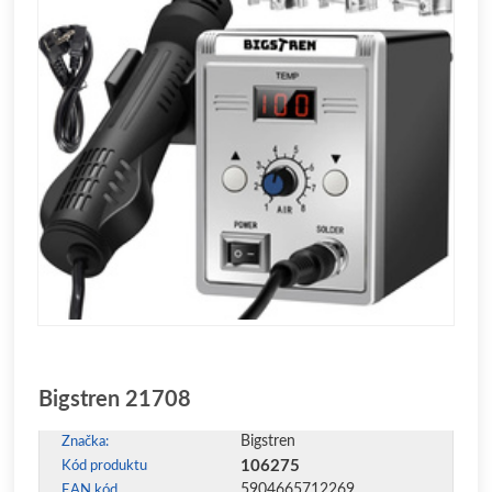
Bigstren 21708
Bigstren
Značka:
106275
Kód produktu
5904665712269
EAN kód