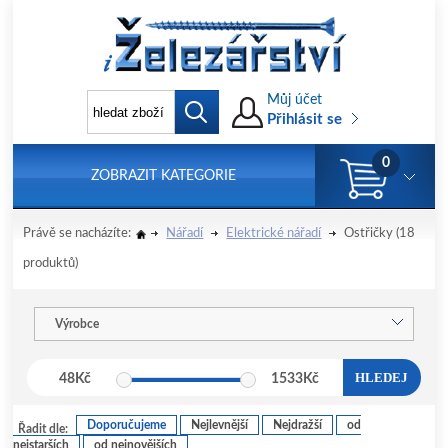
Můj účet
Přihlásit se
0
ZOBRAZIT KATEGORIE
Právě se nacházíte:
Nářadí
Elektrické nářadí
Ostřičky
(18
produktů)
Výrobce
HLEDEJ
48
Kč
1533
Kč
Doporučujeme
Nejlevnější
Nejdražší
od
Řadit dle:
nejstarších
od nejnovějších