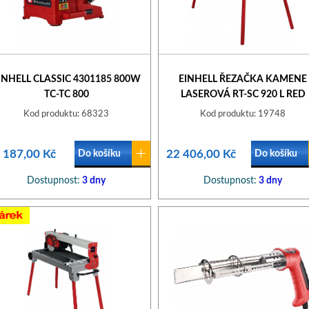
INHELL CLASSIC 4301185 800W
EINHELL ŘEZAČKA KAMENE
TC-TC 800
LASEROVÁ RT-SC 920 L RED
Kod produktu: 68323
Kod produktu: 19748
 187,00 Kč
22 406,00 Kč
Do košíku
Do košíku
Dostupnost:
3 dny
Dostupnost:
3 dny