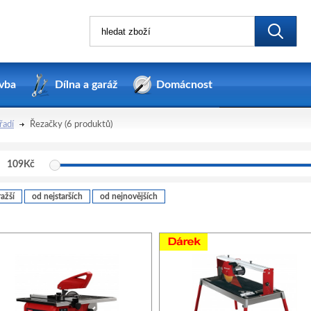
vba
Dílna a garáž
Domácnost
řadí
Řezačky
(6 produktů)
109
Kč
ažší
od nejstarších
od nejnovějších