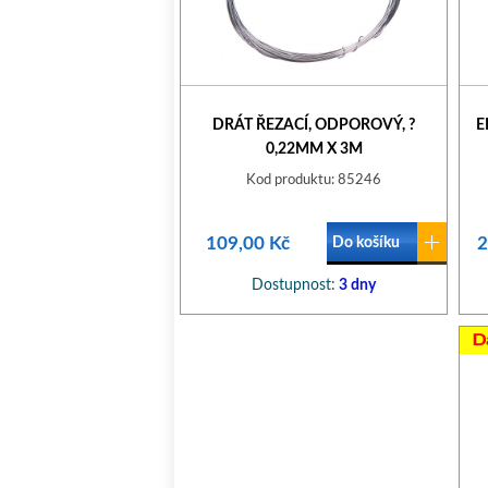
DRÁT ŘEZACÍ, ODPOROVÝ, ?
E
0,22MM X 3M
Kod produktu: 85246
109,00 Kč
2
Do košíku
Dostupnost:
3 dny