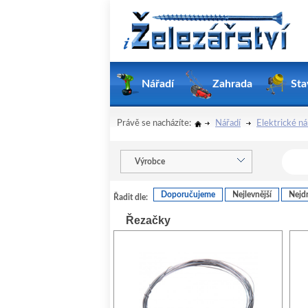
Nářadí
Zahrada
Sta
Právě se nacházíte:
Nářadí
Elektrické ná
Výrobce
Doporučujeme
Nejlevnější
Nejdr
Řadit dle:
Řezačky