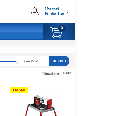
Můj účet
Přihlásit se
0
HLEDEJ
22406
Kč
Darek
Filtrovat dle: