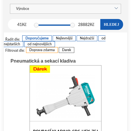
Výrobce
HLEDEJ
41
Kč
28882
Kč
Doporučujeme
Nejlevnější
Nejdražší
od
Řadit dle:
nejstarších
od nejnovějších
Doprava zdarma
Darek
Filtrovat dle:
Pneumatická a sekací kladiva