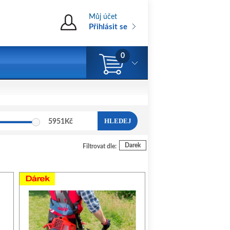
Můj účet
Přihlásit se
0
HLEDEJ
5951
Kč
Darek
Filtrovat dle: