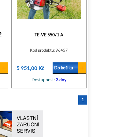
É
TE-VE 550/1 A
Kod produktu: 96457
5 951,00 Kč
Do košíku
Dostupnost:
3 dny
1