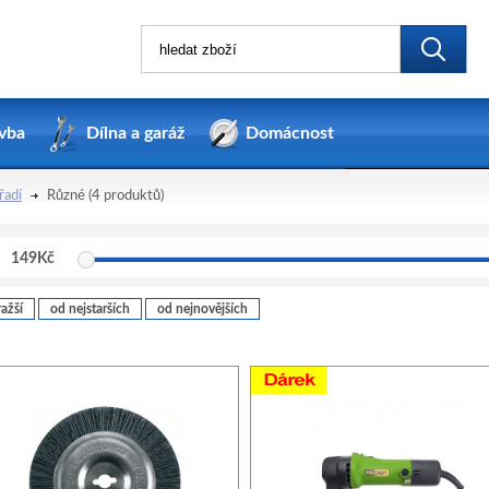
vba
Dílna a garáž
Domácnost
řadí
Různé
(4 produktů)
149
Kč
ažší
od nejstarších
od nejnovějších