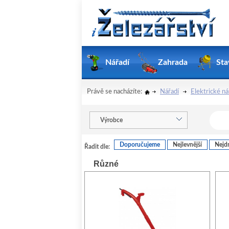
Nářadí
Zahrada
Sta
Právě se nacházíte:
Nářadí
Elektrické ná
Výrobce
Doporučujeme
Nejlevnější
Nejdr
Řadit dle:
Různé