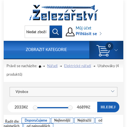
Můj účet
Přihlásit se
0
ZOBRAZIT KATEGORIE
Právě se nacházíte:
Nářadí
Elektrické nářadí
Utahováky
(4
produktů)
Výrobce
HLEDEJ
2033
Kč
4689
Kč
Doporučujeme
Nejlevnější
Nejdražší
od
Řadit dle:
nejstarších
od nejnovějších