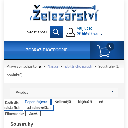
Můj účet
Přihlásit se
0
ZOBRAZIT KATEGORIE
Právě se nacházíte:
Nářadí
Elektrické nářadí
Soustruhy
(1
produktů)
Výrobce
Doporučujeme
Nejlevnější
Nejdražší
od
Řadit dle:
nejstarších
od nejnovějších
Darek
Filtrovat dle:
Soustruhy