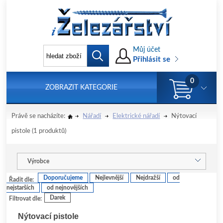
Můj účet
Přihlásit se
0
ZOBRAZIT KATEGORIE
Právě se nacházíte:
Nářadí
Elektrické nářadí
Nýtovací
pistole
(1 produktů)
Výrobce
Doporučujeme
Nejlevnější
Nejdražší
od
Řadit dle:
nejstarších
od nejnovějších
Darek
Filtrovat dle:
Nýtovací pistole