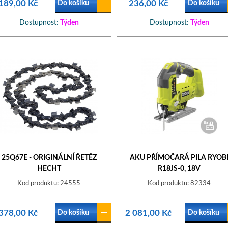
189,00 Kč
236,00 Kč
Do košíku
Do košíku
Dostupnost:
Týden
Dostupnost:
Týden
25Q67E - ORIGINÁLNÍ ŘETĚZ
AKU PŘÍMOČARÁ PILA RYOB
HECHT
R18JS-0, 18V
Kod produktu: 24555
Kod produktu: 82334
378,00 Kč
2 081,00 Kč
Do košíku
Do košíku