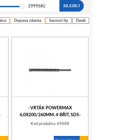
HLEDEJ
29996
Kč
Akce
Doprava zdarma
Sezonni tip
Darek
- VRTÁK POWERMAX
-
6,0X200/260MM, 4-BŘIT, SDS-
PLUS STALCO
Kod produktu: 69688