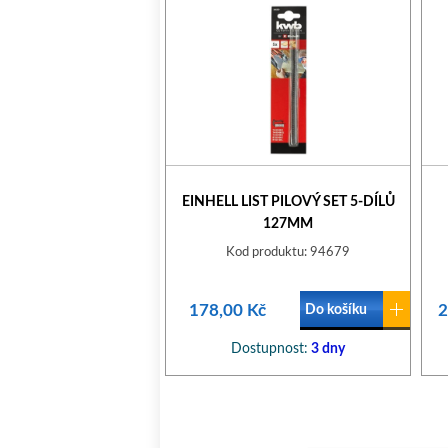
EINHELL LIST PILOVÝ SET 5-DÍLŮ
127MM
Kod produktu: 94679
178,00 Kč
2
Do košíku
Dostupnost:
3 dny