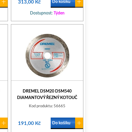
313,00 Kč
Do košíku
Dostupnost:
Týden
I
DREMEL DSM20 DSM540
DIAMANTOVÝ ŘEZNÝ KOTOUČ
NA DLAŽDICE
Kod produktu: 56665
191,00 Kč
Do košíku