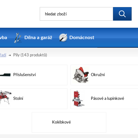
vba
Dílna a garáž
Domácnost
řadí
Pily
(143 produktů)
Příslušenství
Okružní
Stolní
Pásové a lupínkové
Kolébkové