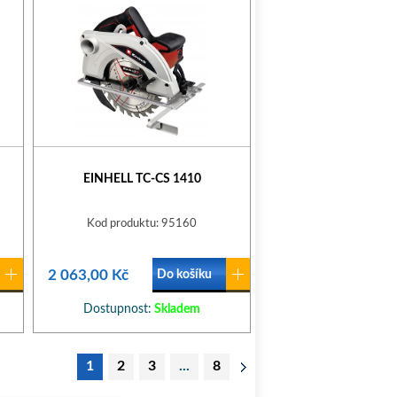
EINHELL TC-CS 1410
Kod produktu: 95160
2 063,00 Kč
Do košíku
Dostupnost:
Skladem
1
2
3
...
8