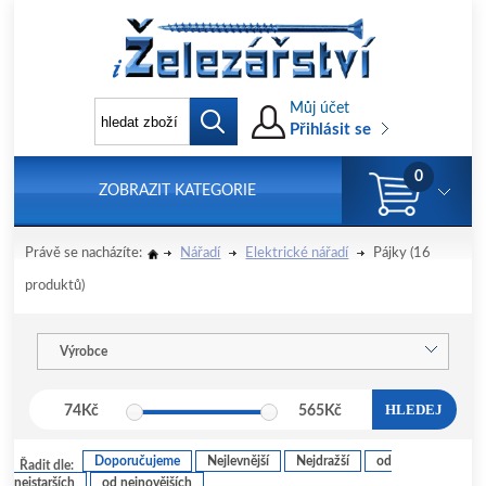
Můj účet
Přihlásit se
0
ZOBRAZIT KATEGORIE
Právě se nacházíte:
Nářadí
Elektrické nářadí
Pájky
(16
produktů)
Výrobce
HLEDEJ
74
Kč
565
Kč
Doporučujeme
Nejlevnější
Nejdražší
od
Řadit dle:
nejstarších
od nejnovějších