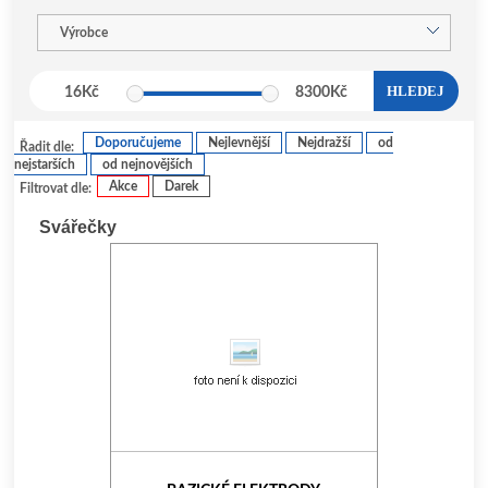
Výrobce
HLEDEJ
16
Kč
8300
Kč
Doporučujeme
Nejlevnější
Nejdražší
od
Řadit dle:
nejstarších
od nejnovějších
Akce
Darek
Filtrovat dle:
Svářečky