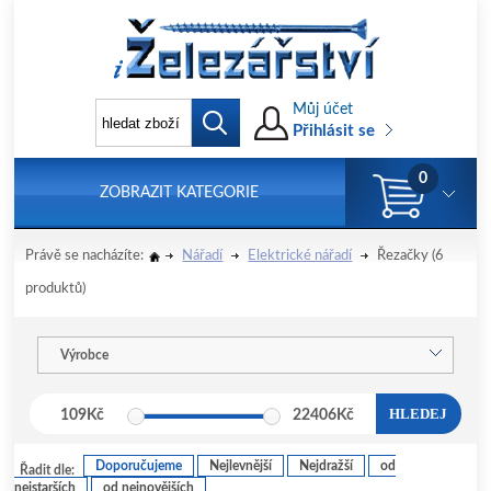
Můj účet
Přihlásit se
0
ZOBRAZIT KATEGORIE
Právě se nacházíte:
Nářadí
Elektrické nářadí
Řezačky
(6
produktů)
Výrobce
HLEDEJ
109
Kč
22406
Kč
Doporučujeme
Nejlevnější
Nejdražší
od
Řadit dle:
nejstarších
od nejnovějších